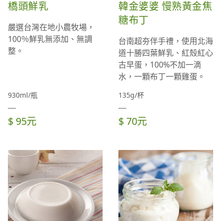
橋頭鮮乳
韓金婆婆 慢熟黃金焦
糖布丁
嚴選台灣在地小農牧場，
100％鮮乳無添加、無調
台南超夯伴手禮，使用北海
整。
道十勝四葉鮮乳、紅殼紅心
古早蛋，100%不加一滴
水，一顆布丁一顆雞蛋。
930ml/瓶
135g/杯
$ 95元
$ 70元