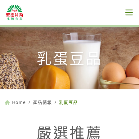
乳蛋豆品
Home
/
產品情報
/
乳蛋豆品
嚴選推薦