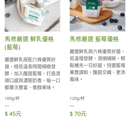
馬修嚴選 鮮乳優格
馬修嚴選 藍莓優格
(藍莓)
嚴選鮮乳與六株優質好菌，
低溫慢發酵，滑順細緻，輕
嚴選鮮乳搭配六株優質好
鬆補充一日好菌，特選藍莓
菌，經低溫長時間細緻發
果漿調和，酸甜交織、更添
酵，加入酸甜藍莓，打造滑
風味。
順口感與濃郁奶香，每一口
都層次豐富、香醇美味。
100g/杯
120g/杯
$ 45元
$ 70元