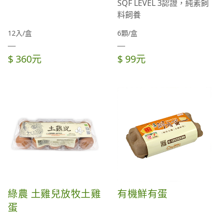
SQF LEVEL 3認證，純素飼
料飼養
12入/盒
6顆/盒
$ 360元
$ 99元
綠農 土雞兒放牧土雞
有機鮮有蛋
蛋