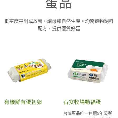
蛋品
低密度平飼或放養，讓母雞自然生產。均衡穀物飼料
配方，提供優質好蛋
有機鮮有蛋初卵
石安牧場動福蛋
台灣蛋品唯一連續5年榮獲