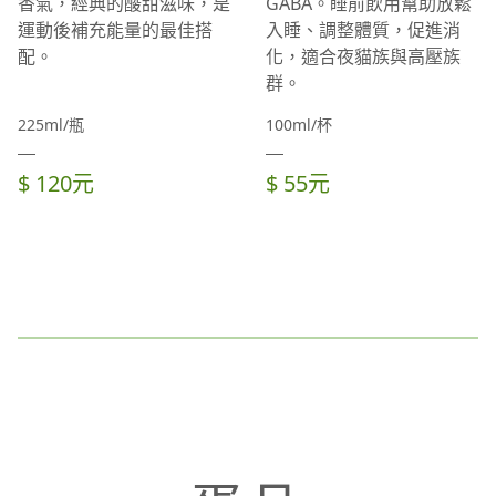
香氣，經典的酸甜滋味，是
GABA。睡前飲用幫助放鬆
運動後補充能量的最佳搭
入睡、調整體質，促進消
配。
化，適合夜貓族與高壓族
群。
225ml/瓶
100ml/杯
$ 120元
$ 55元