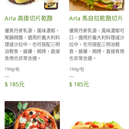
Arla 高達切片乾酪
Arla 馬自拉乾酪切片
優質丹麥乳源，風味濃郁，
優質丹麥乳源，風味濃郁可
尾韻微酸，適用於義大利料
口，適用於義大利料理或沙
理或沙拉中，也可搭配三明
拉中，也可搭配三明治輕
治輕食、披薩、焗烤，直接
食、披薩、焗烤，直接食用
食用也非常合適。
也非常合適。
150g/包
150g/包
$ 185元
$ 185元