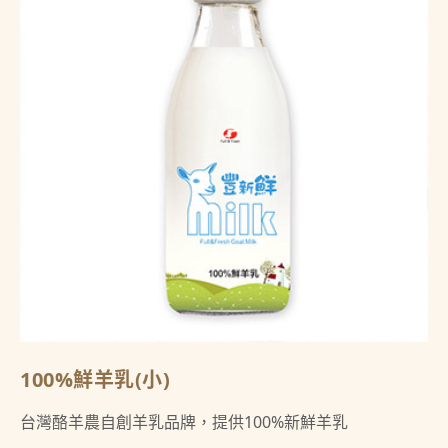
100%鮮羊乳(小)
台灣酪羊農自創羊乳品牌，提供100%新鮮羊乳