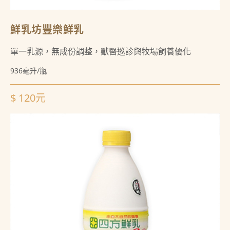
鮮乳坊豐樂鮮乳
單一乳源，無成份調整，獸醫巡診與牧場飼養優化
936毫升/瓶
$ 120元