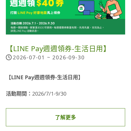
燒。
換句話說，夏天運動的鍛鍊成果更顯著喔！
今天分享３個要訣，讓喜歡運動，或是正要培養運
動習慣的你，不再有後顧之憂，在夏日好時光中依
【LINE Pay週週領券-生活日用】
然保持活力，能量滿滿！
2026-07-01 ~
2026-09-30
要訣一 補充水分與電解質
【LINE Pay週週領券-生活日用】
無論是在室內運動、或室外享受大自然，都會因為
運動期間的脫水，造成熱衰竭、熱經孿，嚴重時甚
活動期間：
2026/7/1-9/30
至可能中暑，萬一四周無人可求援時，很可能會因
脫水致命。
活動方式：
因此擅長運動營養的環環，鼓勵大家觀察「運動的
了解更多
領券：至門市掃描活動跳卡QR Code領取40元優惠
體重」改變，每減少0.5公斤，必須在運動期間或運
券，或於LINE錢包 / LINE Pay App「好康地圖-生
動之後補充750毫升的水分。萬一無法監測體重時，