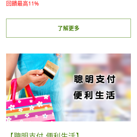
回饋最高11%
惠券已額滿」提示。
活動日期：
2026/7/1~8/31
活動內容：
了解更多
統一企業集團最高11%，不須領券踩點好簡單
要訣二 營養攝取均衡，低脂蛋白質、澱粉、蔬菜、
國內一般消費1%無上限
好油脂，全都要！
統一企業集團消費加碼2% (上限500點/月)
為了提升運動訓練品質，正餐均衡攝取，才是維持
統一企業集團踩點任務，單筆消費滿199元(含)加碼
運動能量，因此選用好消化的營養食物更是關鍵，
4% (上限500點/月) ，不須領券！
建議應該這樣吃：
綁定 icash Pay單筆消費滿199元(含)加碼4% (上限
150點/月，每月總回饋上限300萬點)，不限集團內
運動之前，平時的正餐
通路
建議每位成年人的進食份量如下：
點我立即申辦 →
https://stcz.tw/7zk9nc
蛋白質建議分散三餐，穩定攝取，一次至少吃到14
活動詳情 →
https://stcz.tw/9959ar
公克，可以選擇：瘦肉，例如里肌肉、雞胸肉等…
【聰明支付 便利生活】
約60公克，或是兩顆蛋、一盒嫩豆腐、或是1/2片鮭