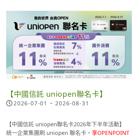
活日用」領券。
可以利用尿液來做判斷，若比檸檬水還要黃、或是
用券：以LINE Pay付款且單筆消費滿 500 元折抵40
遲遲沒有想要上廁所，都是水分不足的現象，需要
若從事的運動強度較低，出汗量並沒有像預期中的
元。(優惠券使用期限可至LINE Pay主頁「我的優惠
注意事項：
優先趕快補充白開水。
多時，例如：滑冰、陰瑜珈等，流汗量有限卻大量
券」查看)
每個LINE Pay帳號每週限領一次，領完為止。
補水，也有可能會喝下太多的水，造成抽筋等現
每週一開放領券，使用期限至當週週日；惟以下情
象。
況除外：
哪種情況需要補充運動飲料呢？
若當月第一天非週一，則自該月第一天開放領券，
如：2026/7/1 (三) 至7/5 (日) 為第一週，可於7/1
運動飲料含有水分、電解質、醣類，可以促進小腸
(三) 開始領取，並使用至7/5 (日)
吸收水分跟葡萄糖。
每月最後一週使用期限至當月最後一天，如：
2026/7/27 (一) 至7/31 (五) 為當月最後一週 ，優惠
當我們進行超過2~3小時的長時間耐力運動，例如爬
【中國信託 uniopen聯名卡】
券僅可使用至7/31 (五)
山、長泳、騎單車、打球，可以交替補充運動飲
2026-07-01 ~
2026-08-31
每週優惠券數量有限，領完為止；且優惠折抵名額
料，或是果汁、水，例如，礦泉水、海洋深層水，
採「先用先贏」。
更能維持體力喔。
【中國信託 uniopen聯名卡2026年下半年活動】
優惠券即將額滿時，領取頁面將顯示「兌換滿額預
統一企業集團刷 uniopen 聯名卡，
享OPENPOINT
告」；若名額已滿，LINE Pay 刷卡頁面將顯示「優