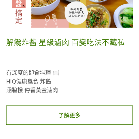
注意事項：新戶禮和新卡禮不累贈，擇一獲得
點我立即申辦 →
https://stcz.tw/7zk9nc
運動之後，復原修補的食物補充
活動詳情 →
https://stcz.tw/9959ar
運動後緊接著吃正餐，可以準備好消化的麵條、
解饞炸醬 星級滷肉 百變吃法不藏私
粥，搭配白肉魚、或其他海鮮(如蝦)與青菜，青菜份
聖德科斯週日卡友日：
每週日於聖德科斯門市單筆
量與麵條與米粥一樣多，煮成一碗簡單的海鮮湯
消費滿688元贈 折價券50元
麵、海鮮粥，美味又營養。
有深度的即食料理 🍽️
本活動僅限使用uniopen聯名卡實體卡支付、及
麵條、粥的碳水化合物經過水煮後，升糖指數較
HiQ健康鱻食 炸醬
icash Pay綁定uniopen聯名卡支付。
高，可刺激胰島素分泌，轉化白肉魚的優質蛋白
涵碧樓 傳香黃金滷肉
當筆消費金額滿688元(含)即送50元折價券(單筆不累
質，進入人體肌肉中，幫助肌肉修補與復原。
贈，下筆消費滿500元即可折抵50元)，使用效期如
覆熱後簡單調理，快速上桌
券上說明。
大部分的白肉魚脂肪含量較少，且含有Omega-3不
了解更多
夜深人靜、繁忙時刻的解饞神隊友
持uniopen聯名卡實體卡消費，結帳後當場發送折
飽和脂肪酸的天然魚油，可幫助人體代謝，是不遜
一醬滿足你的餓！
價券；持icash Pay綁定uniopen聯名卡支付，次月
於雞胸肉的白肉種類。
發送50元電子折價券於icash Pay APP票券匣內。