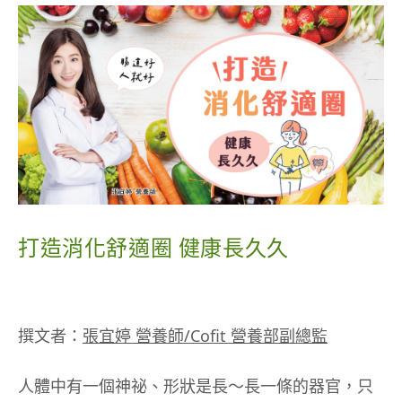
多種吃不膩的進階享用法
折價券不可與其他行銷優惠合併使用，且不可折抵
除了鮭魚、也可以選擇鱸魚、大比目魚(扁鱈)、紅
全都在影片中，不藏私分享！
冷藏蔬果、冷藏乳品、主米食、訂閱制、保健品牌
魚，都是常見的白肉魚種類。
(倍適/娘家(含精補品)) 、機器設備(含耗材及配件)、
包裝袋、運費及部分檔期促銷商品。
也別忘記補充富含維生素、礦物質的多種蔬菜、水
使用本折價券之交易若辦理退貨，僅退回實際支付
果，營養拼圖更完整，幫助身體建造修補組織更順
金額，本券恕不補發或退還。
利！
點我立即申辦 →
https://stcz.tw/7zk9nc
打造消化舒適圈 健康長久久
撰文者：
張宜婷 營養師/Cofit 營養部副總監
要訣三、如果感覺行動卡卡，就補充膠原蛋白
如果運動時，你感覺關節卡卡不順暢，可以注意這
人體中有一個神祕、形狀是長～長一條的器官，只