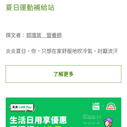
夏日運動補給站
撰文者：
郭環棻 營養師
炎炎夏日，你，只想在家舒服地吹冷氣，討厭流汗
所以拒絕運動嗎？
了解更多
天氣炎熱，確實容易讓人打消運動的念頭呢！
其實在夏天運動有一些特別好處，因為氣溫較高，
更容易流汗，會加快人體體液循環和代謝。
當我們的體溫每增加攝氏0.5度，基礎代謝率就會增
加7%，會因此加快代謝，甚至可以促進深層脂肪燃