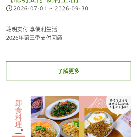
海外消費最高11%，實體加碼不限國家超優惠
魚肉，都是一餐適合的建議量，再搭配雜糧澱粉、
2026-07-01 ~
2026-09-30
國外一般消費2%無上限
炒青菜或蔬菜湯，一份水果，就是營養均衡的一
國外實體消費1%無上限
餐。
聰明支付 享便利生活
國外實體消費加碼8%(上限500點/月) ，不須領券！
2026年第三季支付回饋
不限國家！(歐盟除外)
點我立即申辦 →
https://stcz.tw/7zk9nc
活動詳情 →
https://stcz.tw/9959ar
運動中可以這樣補充
了解更多
建議3~4小時以上運動，別忘記每１小時補充一次小
辦卡首刷禮
點心，例如：能量果凍、布丁、水果優格、含糖豆
新戶 (前一年未持中信卡者)：(好禮二選一)
漿、雞精等，幫助體能續航力，維持訓練品質，避
1.核卡30天內任刷一筆，享 500 點 OPENPOINT
免運動傷害、或是體力不支昏倒喔～
2.星巴克行動收納組(含木蓋褶疊收納箱及收納袋)
新卡 (已持中信卡但首次辦此卡)：
核卡30天內任刷一筆，享 100 點 OPENPOINT