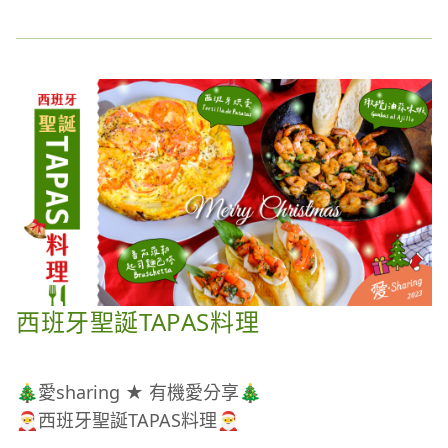
然而，不僅年紀增長，包括不良生活作息、外在環境
西班牙聖誕TAPAS料理
汙染，也是影響膠原蛋白流失的因素…
流失的，也不只是膠原蛋白……
🎄愛sharing ★ 有機愛分享🎄
🎅西班牙聖誕TAPAS料理🎅
膠原蛋白、彈力蛋白、蛋白聚醣，是打造亮麗美妍的