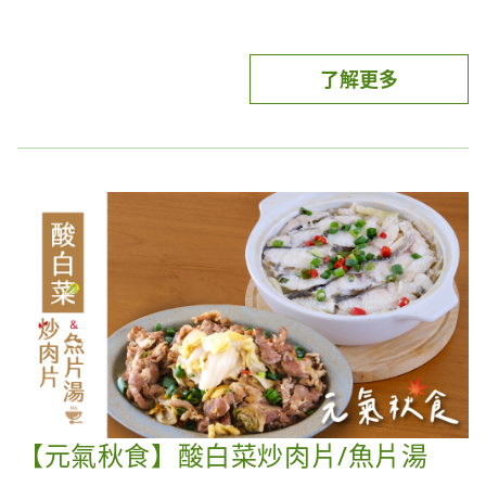
關鍵；除了維持青春美麗，亦不能輕忽水份補給，唯
今年聖德科斯推出健康聖誕料理
有全方位補充，才能輕鬆保持亮麗好氣色，調節生理
使用西班牙有機橄欖油 、海鮮、雞蛋
了解更多
機能，由裡到外，展現妳的自信美好。
多樣鮮豔蔬菜、起司
做成地中海料理 風格的西班牙TAPAS
精巧又健康的開胃菜餚
讓你吃得美味開心！
🔔鈴聲叮噹噹 歡聚樂夯夯🔔
【番茄羅勒起司麵包塔】食材
年齡不可逆，除了調整生活作息，盡量避免外界汙染
麵包(法式長棍，或形狀適合的麵包)
【元氣秋食】酸白菜炒肉片/魚片湯
刺激，攝取營養食物，充分運動與補給水份，還有什
番茄
麼方式可以有效補充膠原蛋白呢？