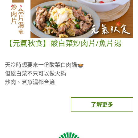
關鍵食材【就是鮮菇-有機台灣銀耳】推薦，一包可
【元氣秋食】酸白菜炒肉片/魚片湯
煮兩大鍋～
台灣產，不漂白不用藥，食在好安心
乾燥銀耳，已去蒂頭，好泡發復原
天冷時想要來一份酸菜白肉鍋🍲
滋補養生，注重健康的你必備
但酸白菜不只可以做火鍋
炒肉、煮魚湯都合適
銀耳蓮子湯-食材(6人份)
鮮酸開胃、爽脆享受！
【主食材】
選用自然發酵的【金門翟家高粱酸白菜】
了解更多
乾燥銀耳- 半包有機台灣銀耳約30~35g，泡水後會膨
富含乳酸菌的酸菜汁可一起入菜增風味！
脹
一包酸白菜可製作兩道料理
枸杞- 約10g
自然發酵、安心健康
紅棗- 約15顆
跟著影片一起製作吧！