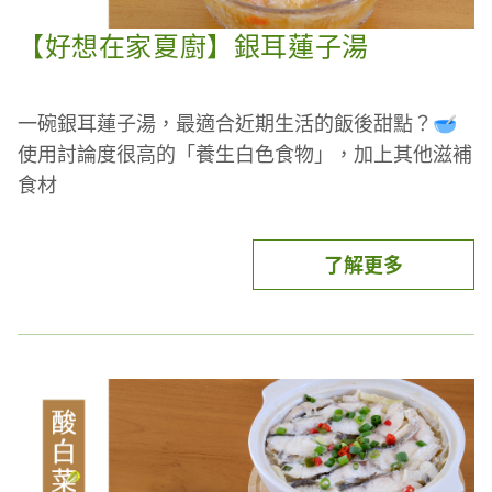
【好想在家夏廚】銀耳蓮子湯
一碗銀耳蓮子湯，最適合近期生活的飯後甜點？🥣
使用討論度很高的「養生白色食物」，加上其他滋補
食材
掌握「泡剪煮燜」四步驟，輕鬆煮出一大鍋
冷熱皆宜，香甜可口，大人小孩都愛吃
👀隱藏版香濃吃法，只要加一味，影片最後揭曉！
了解更多