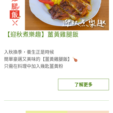
【迎秋煮樂趣】薑黃雞腿飯
入秋換季，養生正是時候
簡單豪邁又美味的【薑黃雞腿飯】🍗
只需在料理中加入幾匙薑黃粉
薑黃素搭配黑胡椒、油脂加熱後更好吸收
加上安心健康雞肉食材
了解更多
健康元氣薑薑好！