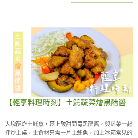
專家結合科技飼養、提供安全健康土雞肉
產銷履歷、CAS、HACCP、HALAL清真與ISO22000
等多項認證
【薑黃雞腿飯】食材(1人份)
雲嶺鮮雞- 去骨土雞腿(280g/包
自然思維-有機黃金薑黃粉- 1大匙醃肉、1匙煮飯
白米- 1杯
洋蔥- 切丁，半顆
鴻禧菇- 半朵
本次示範雙杯口味：
鹽- 1匙
🍌香蕉藍莓杯
蒜泥- 1匙
🥝紅李綠果杯
【輕享料理時刻】土魠蔬菜燴黑醋醬
紅椒粉- 1匙
參考影片步驟，食材、組合順序隨你搭，就能創造出
黑胡椒粉- 1匙
自己的優格水果杯喔～
橄欖油- 1匙
大塊酥炸土魠魚，裹上酸甜開胃黑醋醬，與蔬菜一起
水- 2杯，內外鍋各1杯，煮米用
本次精選食材，是含有玻尿酸的【鮮乳坊玻妞優格
拌炒上桌，主食材只需一片土魠魚，加上冰箱常見的
配菜- 可隨興，我是用綠花椰菜與甜椒