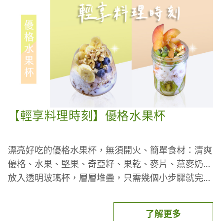
選用食材推薦
【輕享料理時刻】優格水果杯
【自然思維】有機黃金薑黃粉🟡
打造體內環保的超級食物
漂亮好吃的優格水果杯，無須開火、簡單食材：清爽
美國USDA有機、加拿大官方有機、綠色環保
優格、水果、堅果、奇亞籽、果乾、麥片、燕麥奶…
ECOCERT有機及猶太Kosher等4大機構之認證
放入透明玻璃杯，層層堆疊，只需幾個小步驟就完成
了，在家享用、外帶野餐都合適！
【雲嶺鮮雞】優質土雞肉🐔
了解更多
從品種飼育把關，培育出滿分土雞